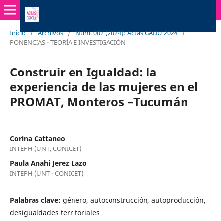
Inicio
/
Archivos
/
Núm. 002 (2024): Actas GADU 2024
/
PONENCIAS - TEORÍA E INVESTIGACIÓN
Construir en Igualdad: la
experiencia de las mujeres en el
PROMAT, Monteros –Tucumán
Corina Cattaneo
INTEPH (UNT, CONICET)
Paula Anahi Jerez Lazo
INTEPH (UNT - CONICET)
Palabras clave:
género, autoconstrucción, autoproducción,
desigualdades territoriales