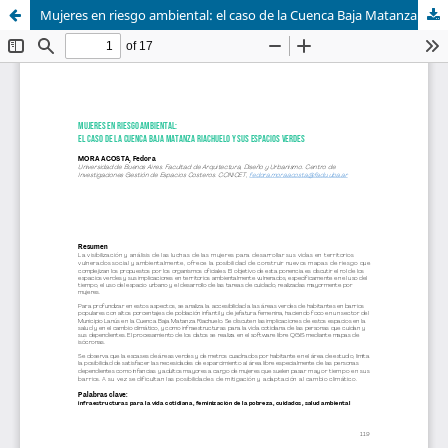
Mujeres en riesgo ambiental: el caso de la Cuenca Baja Matanza Riachuelo y sus espacios verdes