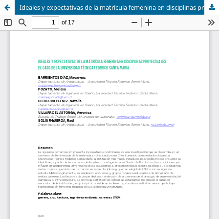
Ideales y expectativas de la matrícula femenina en disciplinas proyectuales