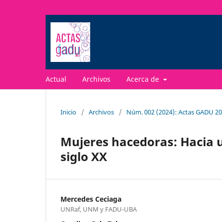
Actual
Archivos
Acerca de
Inicio
/
Archivos
/
Núm. 002 (2024): Actas GADU 2
Mujeres hacedoras: Hacia u
siglo XX
Mercedes Ceciaga
UNRaf, UNM y FADU-UBA