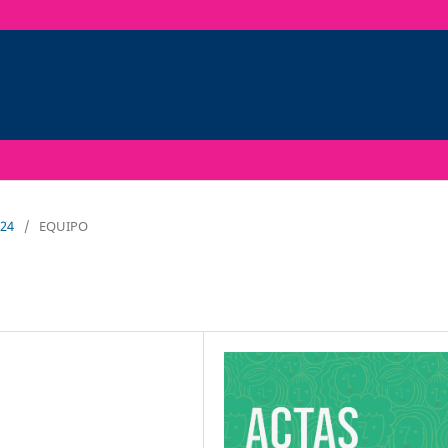
024
/
EQUIPO