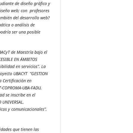
udiante de diseño gráfico y
diseño web; con profesores
también del desarrollo web?
ática o análisis de
odría ser una posible
BACyT de Maestría bajo el
CESIBLE EN ÁMBITOS
bilidad en servicios”. La
proyecto UBACYT “GESTION
 Certificación en
BAUT-COPROMA-UBA-FADU,
d se inscribe en el
D UNIVERSAL.
icos y comunicacionales”,
idades que tienen las