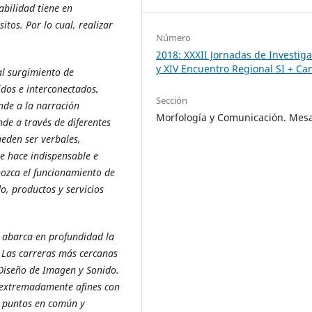
abilidad tiene en
itos. Por lo cual, realizar
Número
2018: XXXII Jornadas de Investig
y XIV Encuentro Regional SI + C
al surgimiento de
os e interconectados,
Sección
nde a la narración
Morfología y Comunicación. Mes
e a través de diferentes
ueden ser verbales,
Se hace indispensable e
nozca el funcionamiento de
o, productos y servicios
e abarca en profundidad la
. Las carreras más cercanas
 Diseño de Imagen y Sonido.
r extremadamente afines con
os puntos en común y