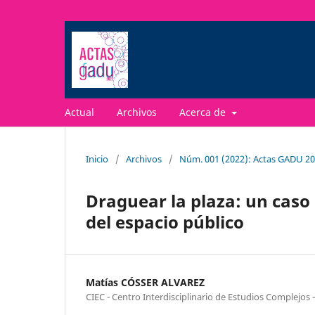
Actual
Archivos
Acerca de
Inicio
/
Archivos
/
Núm. 001 (2022): Actas GADU 2
Draguear la plaza: un caso 
del espacio público
Matías CÓSSER ALVAREZ
CIEC - Centro Interdisciplinario de Estudios Complejos