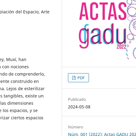
iación del Espacio, Arte
ey, Muxí, han
n con nociones
jando de comprenderlo,
PDF
mente construido en
a. Lejos de esterilizar
s tangibles, existe un
Publicado
 las dimensiones
2024-05-08
 los espacios, y se
rizar ciertos espacios
Número
Núm. 001 (2022): Actas GADU 20