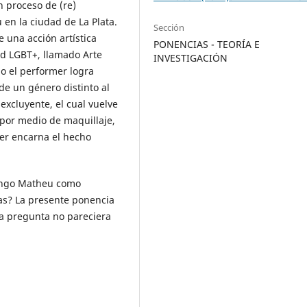
n proceso de (re)
en la ciudad de La Plata.
Sección
e una acción artística
PONENCIAS - TEORÍA E
ad LGBT+, llamado Arte
INVESTIGACIÓN
do el performer logra
 de un género distinto al
excluyente, el cual vuelve
 por medio de maquillaje,
mer encarna el hecho
mingo Matheu como
cas? La presente ponencia
ta pregunta no pareciera