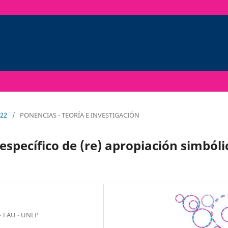
022
/
PONENCIAS - TEORÍA E INVESTIGACIÓN
específico de (re) apropiación simbóli
 – FAU - UNLP