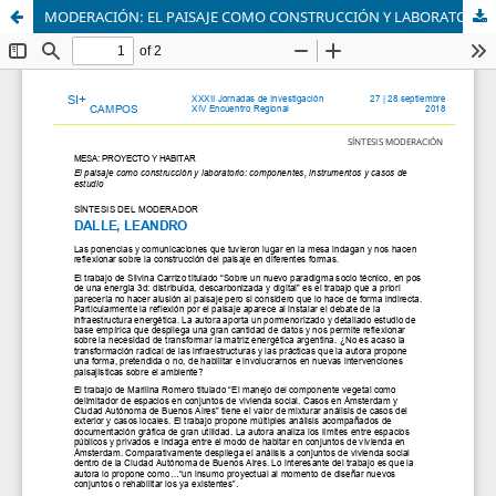
MODERACIÓN: EL PAISAJE COMO CONSTRUCCIÓN Y LABORATORIO: COMPONENTES, INSTRUMENTOS Y CASOS DE ESTUDIO