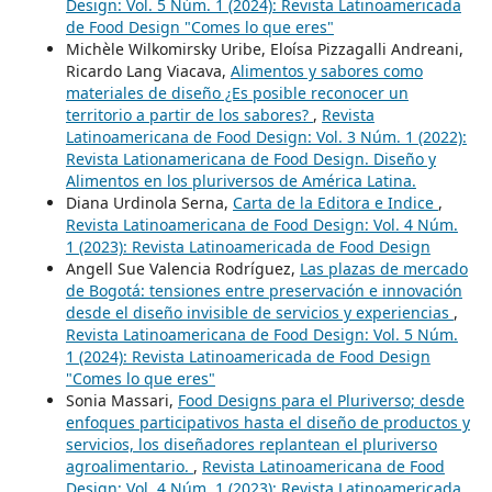
Design: Vol. 5 Núm. 1 (2024): Revista Latinoamericada
de Food Design "Comes lo que eres"
Michèle Wilkomirsky Uribe, Eloísa Pizzagalli Andreani,
Ricardo Lang Viacava,
Alimentos y sabores como
materiales de diseño ¿Es posible reconocer un
territorio a partir de los sabores?
,
Revista
Latinoamericana de Food Design: Vol. 3 Núm. 1 (2022):
Revista Lationamericana de Food Design. Diseño y
Alimentos en los pluriversos de América Latina.
Diana Urdinola Serna,
Carta de la Editora e Indice
,
Revista Latinoamericana de Food Design: Vol. 4 Núm.
1 (2023): Revista Latinoamericada de Food Design
Angell Sue Valencia Rodríguez,
Las plazas de mercado
de Bogotá: tensiones entre preservación e innovación
desde el diseño invisible de servicios y experiencias
,
Revista Latinoamericana de Food Design: Vol. 5 Núm.
1 (2024): Revista Latinoamericada de Food Design
"Comes lo que eres"
Sonia Massari,
Food Designs para el Pluriverso; desde
enfoques participativos hasta el diseño de productos y
servicios, los diseñadores replantean el pluriverso
agroalimentario.
,
Revista Latinoamericana de Food
Design: Vol. 4 Núm. 1 (2023): Revista Latinoamericada