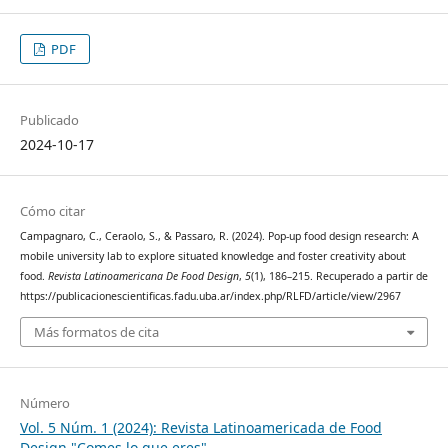
PDF
Publicado
2024-10-17
Cómo citar
Campagnaro, C., Ceraolo, S., & Passaro, R. (2024). Pop-up food design research: A
mobile university lab to explore situated knowledge and foster creativity about
food.
Revista Latinoamericana De Food Design
,
5
(1), 186–215. Recuperado a partir de
https://publicacionescientificas.fadu.uba.ar/index.php/RLFD/article/view/2967
Más formatos de cita
Número
Vol. 5 Núm. 1 (2024): Revista Latinoamericada de Food
Design "Comes lo que eres"