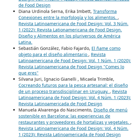
de Food Design
Diana Urdinola Serna, Erika Imbett,
Transforma
Conexiones entre la morfología y los alimentos.
,
Revista Latinoamericana de Food Design: Vol. 3 Núm.
1 (2022): Revista Lationamericana de Food Design.
Diseño y Alimentos en los pluriversos de América
Latina.
Sebastián González, Fabio Fajardo,
El ñame como
objeto para el diseño alimentario
,
Revista
Latinoamericana de Food Design: Vol. 1 Núm. 1 (2020):
Revista Latinoamericana de Food Design "Comes lo
que eres"
Silvana Juri, Ignacio Gianelli , Micaela Trimble,
Cocreando futuros para la pesca artesanal: el diseño
de un proceso transdisciplinar en Uruguay.
,
Revista
Latinoamericana de Food Design: Vol. 4 Núm. 1 (2023):
Revista Latinoamericada de Food Design
Manuela Alvarenga do Nascimento,
Diseño de menú
sostenible en Barcelona: las experiencias de
restaurantes y proveedores de hortalizas y vegetales.
,
Revista Latinoamericana de Food Design: Vol. 4 Núm.
1 (2023): Revista Latinoamericada de Food Design