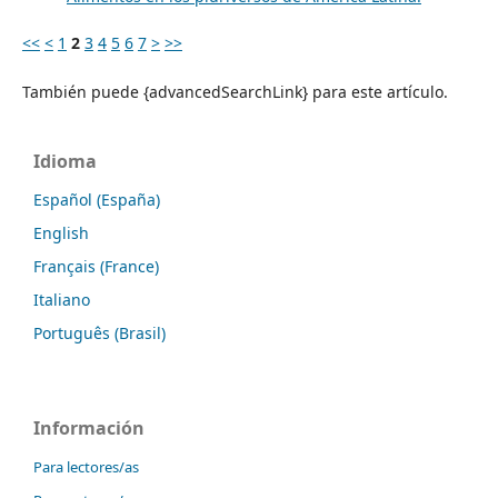
<<
<
1
2
3
4
5
6
7
>
>>
También puede {advancedSearchLink} para este artículo.
Idioma
Español (España)
English
Français (France)
Italiano
Português (Brasil)
Información
Para lectores/as