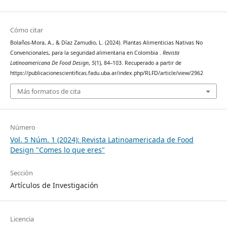
Cómo citar
Bolaños-Mora, A., & Díaz Zamudio, L. (2024). Plantas Alimenticias Nativas No
Convencionales, para la seguridad alimentaria en Colombia .
Revista
Latinoamericana De Food Design
,
5
(1), 84–103. Recuperado a partir de
https://publicacionescientificas.fadu.uba.ar/index.php/RLFD/article/view/2962
Más formatos de cita
Número
Vol. 5 Núm. 1 (2024): Revista Latinoamericada de Food
Design "Comes lo que eres"
Sección
Artículos de Investigación
Licencia