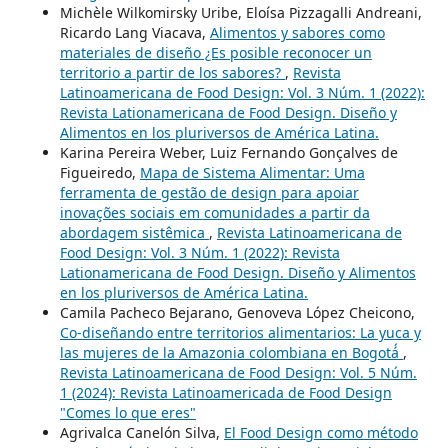
Michèle Wilkomirsky Uribe, Eloísa Pizzagalli Andreani,
Ricardo Lang Viacava,
Alimentos y sabores como
materiales de diseño ¿Es posible reconocer un
territorio a partir de los sabores?
,
Revista
Latinoamericana de Food Design: Vol. 3 Núm. 1 (2022):
Revista Lationamericana de Food Design. Diseño y
Alimentos en los pluriversos de América Latina.
Karina Pereira Weber, Luiz Fernando Gonçalves de
Figueiredo,
Mapa de Sistema Alimentar: Uma
ferramenta de gestão de design para apoiar
inovações sociais em comunidades a partir da
abordagem sistêmica
,
Revista Latinoamericana de
Food Design: Vol. 3 Núm. 1 (2022): Revista
Lationamericana de Food Design. Diseño y Alimentos
en los pluriversos de América Latina.
Camila Pacheco Bejarano, Genoveva López Cheicono,
Co-diseñando entre territorios alimentarios: La yuca y
las mujeres de la Amazonia colombiana en Bogotá́
,
Revista Latinoamericana de Food Design: Vol. 5 Núm.
1 (2024): Revista Latinoamericada de Food Design
"Comes lo que eres"
Agrivalca Canelón Silva,
El Food Design como método