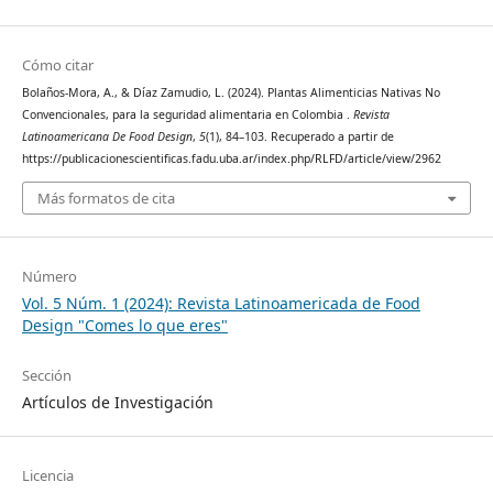
Cómo citar
Bolaños-Mora, A., & Díaz Zamudio, L. (2024). Plantas Alimenticias Nativas No
Convencionales, para la seguridad alimentaria en Colombia .
Revista
Latinoamericana De Food Design
,
5
(1), 84–103. Recuperado a partir de
https://publicacionescientificas.fadu.uba.ar/index.php/RLFD/article/view/2962
Más formatos de cita
Número
Vol. 5 Núm. 1 (2024): Revista Latinoamericada de Food
Design "Comes lo que eres"
Sección
Artículos de Investigación
Licencia