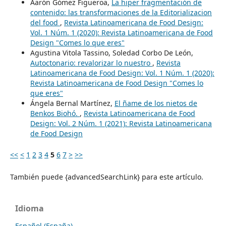
Aarón Gómez Figueroa,
La hiper fragmentación de
contenido: las transformaciones de la Editorializacion
del food
,
Revista Latinoamericana de Food Design:
Vol. 1 Núm. 1 (2020): Revista Latinoamericana de Food
Design "Comes lo que eres"
Agustina Vitola Tassino, Soledad Corbo De León,
Autoctonario: revalorizar lo nuestro
,
Revista
Latinoamericana de Food Design: Vol. 1 Núm. 1 (2020):
Revista Latinoamericana de Food Design "Comes lo
que eres"
Ángela Bernal Martínez,
El ñame de los nietos de
Benkos Biohó.
,
Revista Latinoamericana de Food
Design: Vol. 2 Núm. 1 (2021): Revista Latinoamericana
de Food Design
<<
<
1
2
3
4
5
6
7
>
>>
También puede {advancedSearchLink} para este artículo.
Idioma
Español (España)