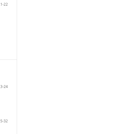
21-22
23-24
25-32