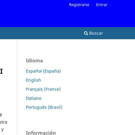
Registrarse
Entrar
Buscar
Idioma
I
Español (España)
English
Français (France)
Italiano
Português (Brasil)
é
stra
 y
Información