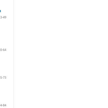
O
33-49
50-64
65-73
74-84