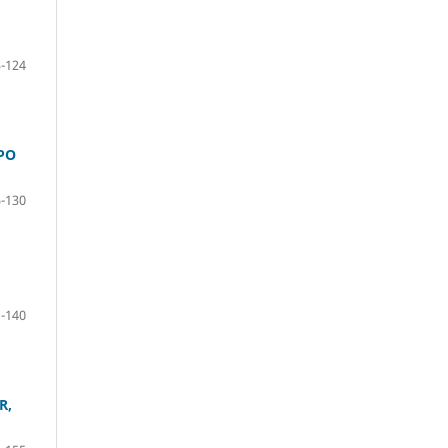
-124
PO
-130
-140
R,