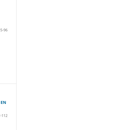
85-96
 EN
-112