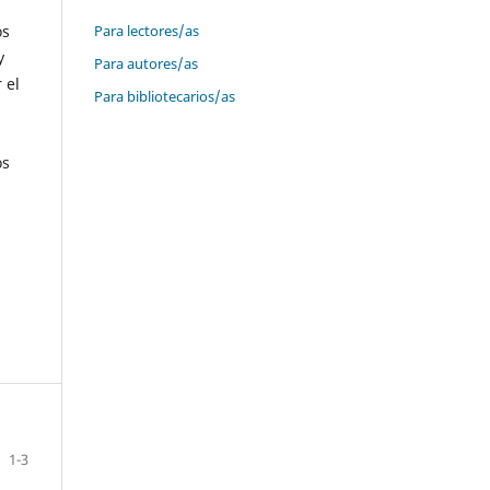
Para lectores/as
os
y
Para autores/as
 el
Para bibliotecarios/as
os
1-3